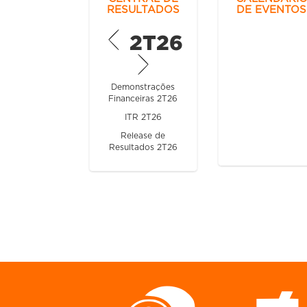
RESULTADOS
DE EVENTOS
Previous
2T26
Next
Demonstrações
Financeiras 2T26
ITR 2T26
Release de
Resultados 2T26