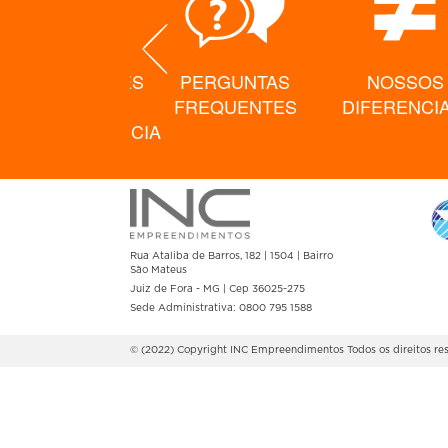
PRESENTAÇÕES
PERGUNTAS
NOSSOS
E
FREQUENTES
DIFERENCIA
ELECONFERENCIA
Rua Ataliba de Barros, 182 | 1504 | Bairro
São Mateus
Juiz de Fora - MG | Cep 36025-275
Sede Administrativa: 0800 795 1588
© (2022) Copyright INC Empreendimentos
Todos os direitos r