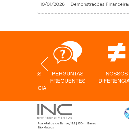
10/01/2026
Demonstrações Financeira
PRESENTAÇÕES
PERGUNTAS
NOSSOS
E
FREQUENTES
DIFERENCIA
ELECONFERENCIA
Rua Ataliba de Barros, 182 | 1504 | Bairro
São Mateus